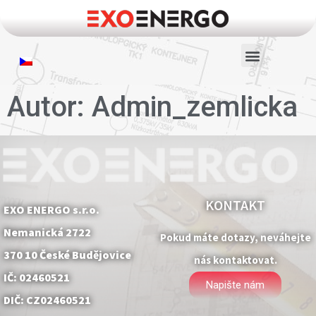
Autor:
Admin_zemlicka
KONTAKT
EXO ENERGO s.r.o.
Nemanická 2722
Pokud máte dotazy, neváhejte
370 10 České Budějovice
nás kontaktovat.
IČ: 02460521
Napište nám
DIČ: CZ02460521