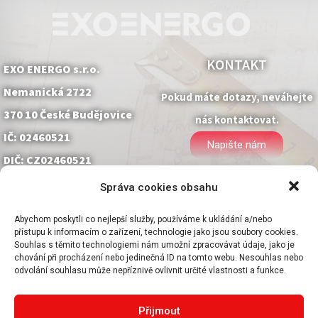
KONTAKT
EXO ENERGO s.r.o.
Nemanická 2722
Pokud máte dotazy, neváhejte
370 10 České Budějovice
nás kontaktovat.
IČ: 02460521
Napište nám
DIČ: CZ02460521
Správa cookies obsahu
Abychom poskytli co nejlepší služby, používáme k ukládání a/nebo
přístupu k informacím o zařízení, technologie jako jsou soubory cookies.
Souhlas s těmito technologiemi nám umožní zpracovávat údaje, jako je
chování při procházení nebo jedinečná ID na tomto webu. Nesouhlas nebo
odvolání souhlasu může nepříznivě ovlivnit určité vlastnosti a funkce.
Klepnutím přijměte soubory cookie a
povolíte tento obsah
Přijmout